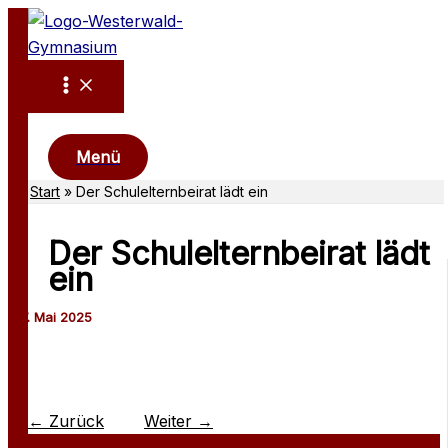
Zum
Inhalt
springen
Suchen
Menü
Start
Der Schulelternbeirat lädt ein
Der Schulelternbeirat lädt
ein
←
Zurück
Weiter
→