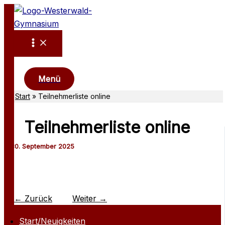
Zum
Inhalt
springen
Suchen
Menü
Start
Teilnehmerliste online
Teilnehmerliste online
←
Zurück
Weiter
→
Start/Neuigkeiten