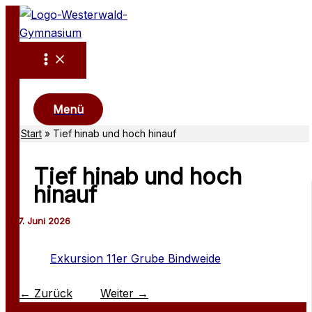
Zum
Inhalt
springen
Suchen
Menü
Start
Tief hinab und hoch hinauf
Tief hinab und hoch
hinauf
Exkursion 11er Grube Bindweide
←
Zurück
Weiter
→