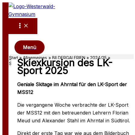
Zum
Inhalt
springen
Suchen
Menü
Start
Allgemeines
BILDERGALERIEN
2024/25
Skiexkursion des LK-
Skiexkursion des LK-Sport 2025
Sport 2025
Geniale Skitage im Ahrntal für den LK-Sport der
MSS12
Die vergangene Woche verbrachte der LK-Sport
der MSS12 mit den betreuenden Lehrern Florian
Meud und Alexander Stahl im Ahrntal in Südtirol.
Direkt der erste Tag war wie aus dem Bilderbuch