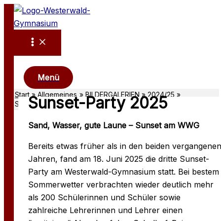
Zum
Inhalt
springen
Suchen
Menü
Start
Allgemeines
BILDERGALERIEN
2024/25
Sunset-Party 2025
Sunset-Party 2025
Sand, Wasser, gute Laune – Sunset am WWG
Bereits etwas früher als in den beiden vergangene
Jahren, fand am 18. Juni 2025 die dritte Sunset-
Party am Westerwald-Gymnasium statt. Bei bestem
Sommerwetter verbrachten wieder deutlich mehr
als 200 Schülerinnen und Schüler sowie
zahlreiche Lehrerinnen und Lehrer einen