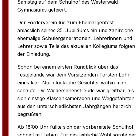
Samstag auf dem Schulhof des Westerwald-
Gymnasiums gefeiert:
Der Förderverein lud zu
m Ehemaligen­fest
anlässlich seines 35. Jubiläums ein und zahlreiche
ehemalige Schülergene­ra­tion­en, Lehrerinnen und
Lehrer sowie Teile des aktuellen Kollegiums folgten
der Einladung.
Schon bei einem ersten Rundblick über das
Festgelände war dem Vorsitzenden Torsten Löhr
eines klar: Nur glückliche Gesichter wohin man
schaute. Die Wieder­sehensfreude war greifbar, als
sich einstige Klassenkameraden und Weggefährten
aus den unterschiedlichsten Jahrgängen herzlich
begrüßten.
Ab 18:00 Uhr füllte sich der vorbereitete Schulhof
schnell mit Leben. Für das leibliche Wohl sorgte de