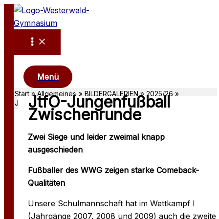
Zum
Inhalt
springen
Suchen
Menü
Start
Allgemeines
BILDERGALERIEN
2025/26
JtfO-Jungenfußball
JtfO-Jungenfußball Zwischenrunde
Zwischenrunde
Zwei Siege und leider zweimal knapp
ausgeschieden
Fußballer des WWG zeigen starke Comeback-
Qualitäten
Unsere Schulmannschaft hat im Wettkampf I
(Jahrgänge 2007, 2008 und 2009) auch die zweite