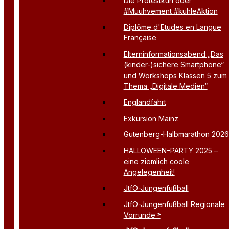
Die Protestkuh oder
#Muuhvement #kuhleAktion
Diplôme d'Etudes en Langue
Française
Elterninformationsabend „Das
(kinder-)sichere Smartphone“
und Workshops Klassen 5 zum
Thema „Digitale Medien“
Englandfahrt
Exkursion Mainz
Gutenberg-Halbmarathon 2026
HALLOWEEN–PARTY 2025 –
eine ziemlich coole
Angelegenheit!
JtfO-Jungenfußball
JtfO-Jungenfußball Regionale
Vorrunde