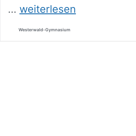
Lesepause
…
weiterlesen
im
Advent
Westerwald-Gymnasium