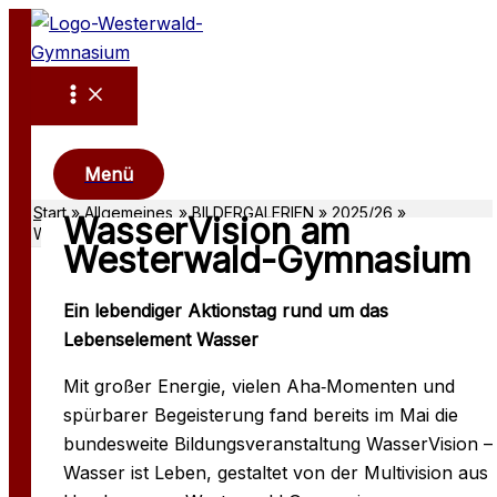
Zum
Inhalt
springen
Suchen
Menü
Start
Allgemeines
BILDERGALERIEN
2025/26
WasserVision am
WasserVision am Westerwald-Gymnasium
Westerwald-Gymnasium
Ein lebendiger Aktionstag rund um das
Lebenselement Wasser
Mit großer Energie, vielen Aha‑Momenten und
spürbarer Begeisterung fand bereits im Mai die
bundesweite Bildungsveranstaltung WasserVision –
Wasser ist Leben, gestaltet von der Multivision aus