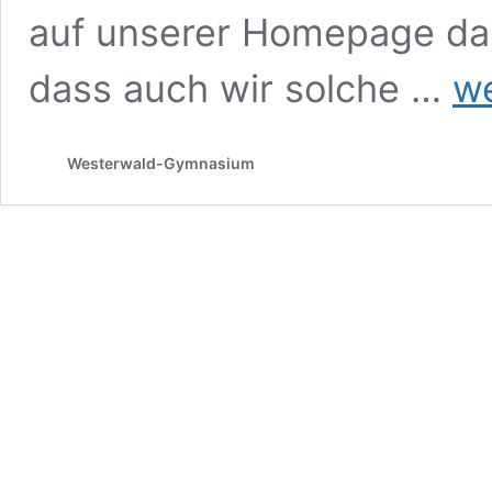
auf unserer Homepage dar
Wette
dass auch wir solche …
we
und
Unter
Westerwald-Gymnasium