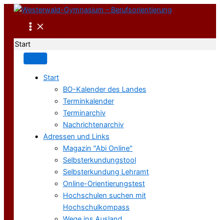
Zum
Inhalt
springen
Start
Start
BO-Kalender des Landes
Terminkalender
Terminarchiv
Nachrichtenarchiv
Adressen und Links
Magazin "Abi Online"
Selbsterkundungstool
Selbsterkundung Lehramt
Online-Orientierungstest
Hochschulen suchen mit
Hochschulkompass
Wege ins Ausland