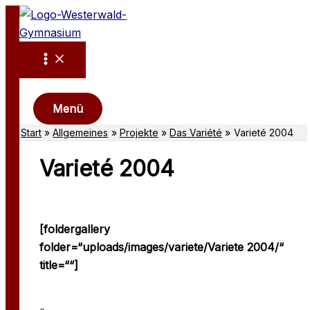
Zum
Inhalt
springen
Suchen
Menü
Start
Allgemeines
Projekte
Das Variété
Varieté 2004
Varieté 2004
[foldergallery
folder=“uploads/images/variete/Variete 2004/“
title=““]