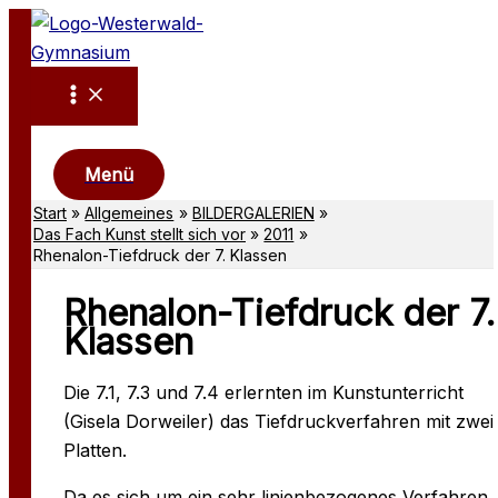
Zum
Inhalt
springen
Suchen
Menü
Start
Allgemeines
BILDERGALERIEN
Das Fach Kunst stellt sich vor
2011
Rhenalon-Tiefdruck der 7. Klassen
Rhenalon-Tiefdruck der 7.
Klassen
Die 7.1, 7.3 und 7.4 erlernten im Kunstunterricht
(Gisela Dorweiler) das Tiefdruckverfahren mit zwei
Platten.
Da es sich um ein sehr linienbezogenes Verfahren