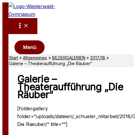
Zum
Inhalt
springen
Suchen
Menü
Start
Allgemeines
BILDERGALERIEN
2017/18
Galerie – Theateraufführung „Die Räuber“
Galerie –
Theateraufführung „Die
Räuber“
[foldergallery
folder=“uploads/dateien/_schueler_mitarbeit/2018/G
Die Raeuber/“ title=““]