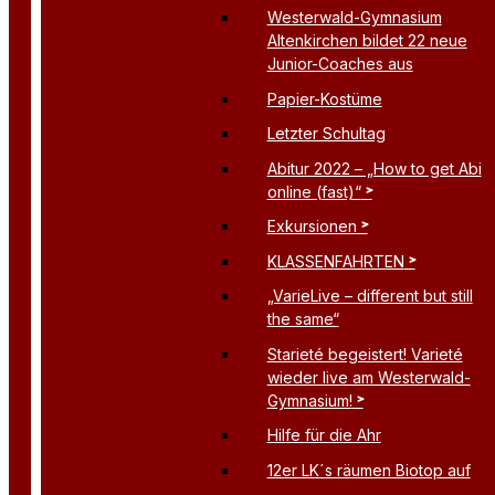
Westerwald-Gymnasium
Altenkirchen bildet 22 neue
Junior-Coaches aus
Papier-Kostüme
Letzter Schultag
Abitur 2022 – „How to get Abi
online (fast)“
Exkursionen
KLASSENFAHRTEN
„VarieLive – different but still
the same“
Starieté begeistert! Varieté
wieder live am Westerwald-
Gymnasium!
Hilfe für die Ahr
12er LK´s räumen Biotop auf