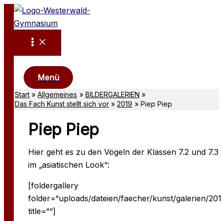
Zum
Inhalt
springen
Suchen
Menü
Start
Allgemeines
BILDERGALERIEN
Das Fach Kunst stellt sich vor
2019
Piep Piep
Piep Piep
Hier geht es zu den Vögeln der Klassen 7.2 und 7.3
im „asiatischen Look“:
[foldergallery
folder=“uploads/dateien/faecher/kunst/galerien/2
title=““]