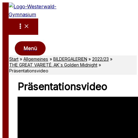
Zum
Inhalt
springen
Suchen
Menü
Start
Allgemeines
BILDERGALERIEN
2022/23
THE GREAT VARIETÉ. AK´s Golden Midnight
Präsentationsvideo
Präsentationsvideo