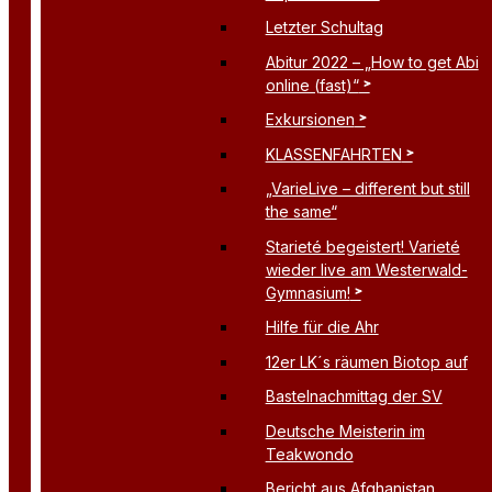
Letzter Schultag
Abitur 2022 – „How to get Abi
online (fast)“
Exkursionen
KLASSENFAHRTEN
„VarieLive – different but still
the same“
Starieté begeistert! Varieté
wieder live am Westerwald-
Gymnasium!
Hilfe für die Ahr
12er LK´s räumen Biotop auf
Bastelnachmittag der SV
Deutsche Meisterin im
Teakwondo
Bericht aus Afghanistan