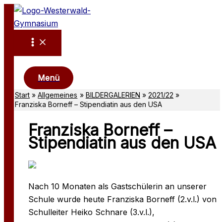
Zum
Inhalt
springen
Suchen
Menü
Start
Allgemeines
BILDERGALERIEN
2021/22
Franziska Borneff – Stipendiatin aus den USA
Franziska Borneff –
Stipendiatin aus den USA
Nach 10 Monaten als Gastschülerin an unserer
Schule wurde heute Franziska Borneff (2.v.l.) von
Schulleiter Heiko Schnare (3.v.l.),