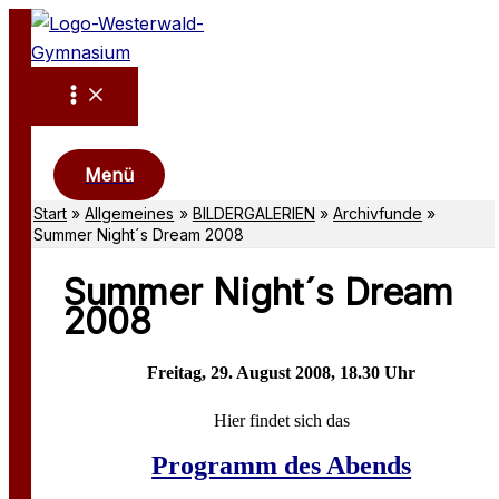
Zum
Inhalt
springen
Suchen
Menü
Start
Allgemeines
BILDERGALERIEN
Archivfunde
Summer Night´s Dream 2008
Summer Night´s Dream
2008
Freitag, 29. August 2008, 18.30 Uhr
Hier findet sich das
Programm des Abends