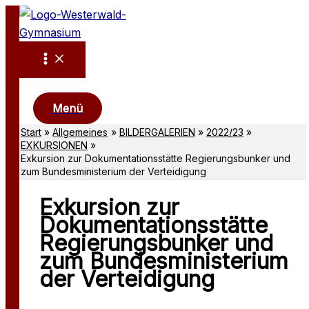
Zum
Inhalt
springen
Suchen
Menü
Start
Allgemeines
BILDERGALERIEN
2022/23
EXKURSIONEN
Exkursion zur Dokumentationsstätte Regierungsbunker und
zum Bundesministerium der Verteidigung
Exkursion zur
Dokumentationsstätte
Regierungsbunker und
zum Bundesministerium
der Verteidigung