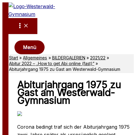
Zum
Inhalt
springen
Suchen
Menü
Start
Allgemeines
BILDERGALERIEN
2021/22
Abitur 2022 – „How to get Abi online (fast)“
Abiturjahrgang 1975 zu Gast am Westerwald-Gymnasium
Abiturjahrgang 1975 zu
Gast am Westerwald-
Gymnasium
Corona bedingt traf sich der Abiturjahrgang 1975
zwei Jahre später als ursprünglich geplant