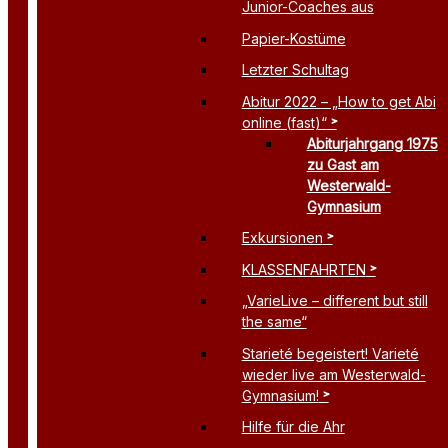
Junior-Coaches aus
Papier-Kostüme
Letzter Schultag
Abitur 2022 – „How to get Abi
online (fast)“
Abiturjahrgang 1975
zu Gast am
Westerwald-
Gymnasium
Exkursionen
KLASSENFAHRTEN
„VarieLive – different but still
the same“
Starieté begeistert! Varieté
wieder live am Westerwald-
Gymnasium!
Hilfe für die Ahr