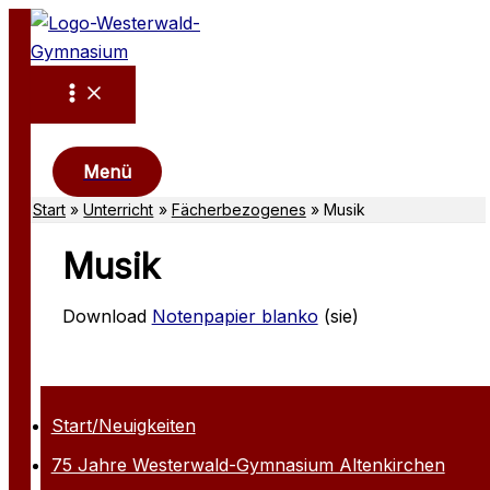
Zum
Inhalt
springen
Suchen
Menü
Start
Unterricht
Fächerbezogenes
Musik
Musik
Download
Notenpapier blanko
(sie)
Start/Neuigkeiten
75 Jahre Westerwald-Gymnasium Altenkirchen